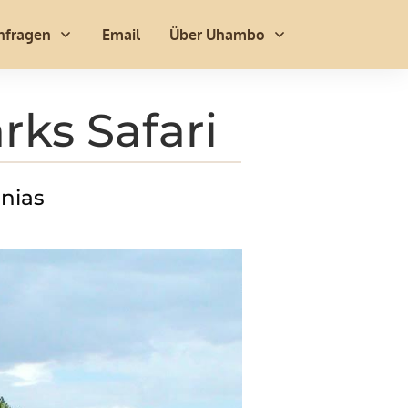
nfragen
Email
Über Uhambo
rks Safari
anias