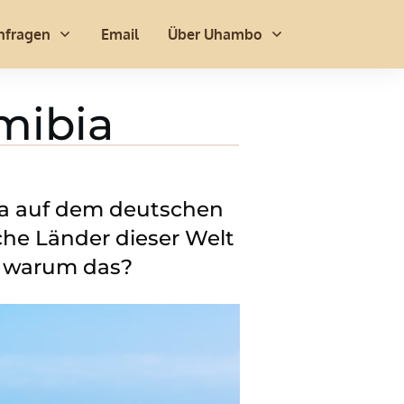
nfragen
Email
Über Uhambo
mibia
bia auf dem deutschen
che Länder dieser Welt
– warum das?