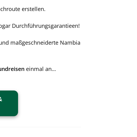
hroute erstellen.
sogar Durchführungsgarantieen!
lle und maßgeschneiderte Nambia
undreisen
einmal an…
&