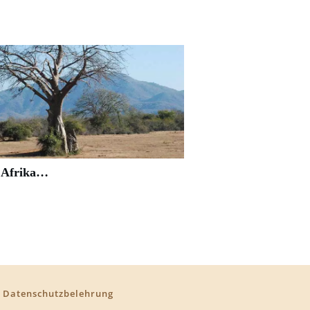
n Afrika…
•
Datenschutzbelehrung