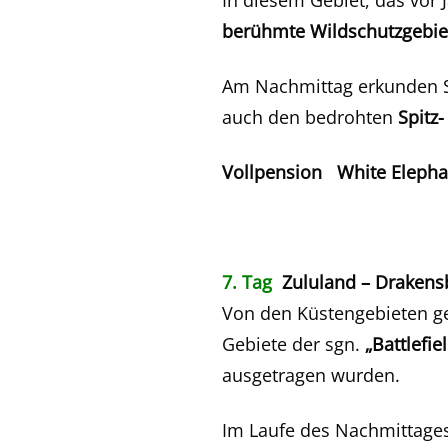
In diesem Gebiet, das vor
berühmte Wildschutzgebie
Am Nachmittag erkunden Si
auch den bedrohten
Spitz
Vollpension White Elepha
7. Tag
Zululand – Drakens
Von den Küstengebieten ge
Gebiete der sgn.
„Battlefie
ausgetragen wurden.
Im Laufe des Nachmittages