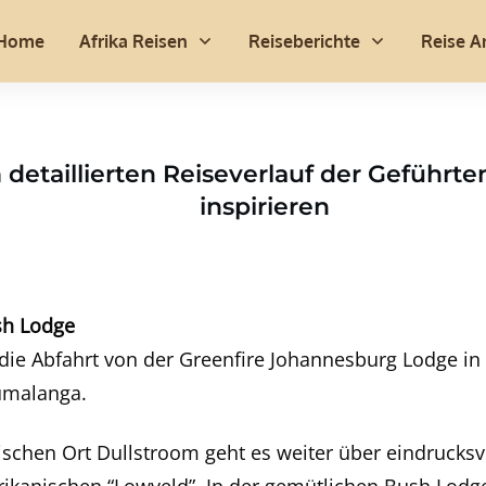
Home
Afrika Reisen
Reiseberichte
Reise A
 detaillierten Reiseverlauf der Geführte
inspirieren
sh Lodge
ie Abfahrt von der Greenfire Johannesburg Lodge in 
umalanga.
ischen Ort Dullstroom geht es weiter über eindrucksv