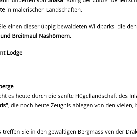
 Jahrhunderten von
Shaka
“König der Zulu’s” beherrsch
te
in malerischen Landschaften.
e einen dieser üppig bewaldeten Wildparks, die den 
- und Breitmaul Nashörnern
.
nt Lodge
berge
ht es heute durch die sanfte Hügellandschaft des Inl
lds“
, die noch heute Zeugnis ablegen von den vielen, b
 treffen Sie in den gewaltigen Bergmassiven der Dra