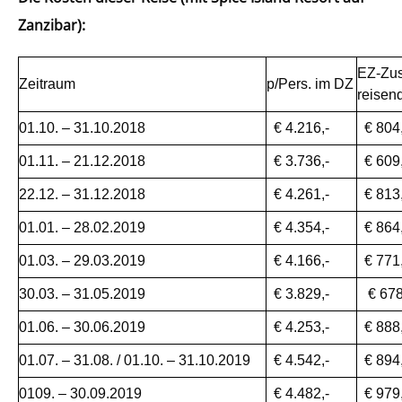
Zanzibar):
EZ-Zus
Zeitraum
p/Pers. im DZ
reisen
01.10. – 31.10.2018
€ 4.216,-
€ 804,
01.11. – 21.12.2018
€ 3.736,-
€ 609,
22.12. – 31.12.2018
€ 4.261,-
€ 813,
01.01. – 28.02.2019
€ 4.354,-
€ 864,
01.03. – 29.03.2019
€ 4.166,-
€ 771,
30.03. – 31.05.2019
€ 3.829,-
€ 678
01.06. – 30.06.2019
€ 4.253,-
€ 888
01.07. – 31.08. / 01.10. – 31.10.2019
€ 4.542,-
€ 894,
0109. – 30.09.2019
€ 4.482,-
€ 979,