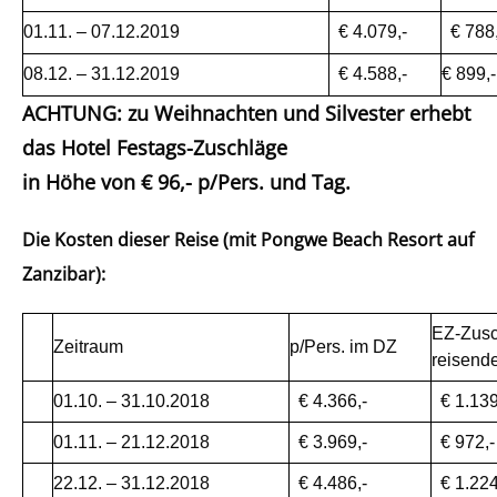
01.11. – 07.12.2019
€ 4.079,-
€ 788,
08.12. – 31.12.2019
€ 4.588,-
€ 899,-
ACHTUNG: zu Weihnachten und Silvester erhebt
das Hotel Festags-Zuschläge
in Höhe von
€ 96,- p/Pers. und Tag.
Die Kosten dieser Reise (mit Pongwe Beach Resort auf
Zanzibar):
EZ-Zusc
Zeitraum
p/Pers. im DZ
reisend
01.10. – 31.10.2018
€ 4.366,-
€ 1.139
01.11. – 21.12.2018
€ 3.969,-
€ 972,-
22.12. – 31.12.2018
€ 4.486,-
€ 1.224